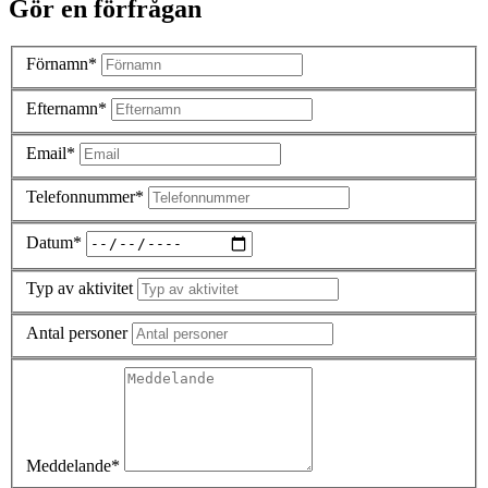
Gör en förfrågan
Förnamn*
Efternamn*
Email*
Telefonnummer*
Datum*
Typ av aktivitet
Antal personer
Meddelande*