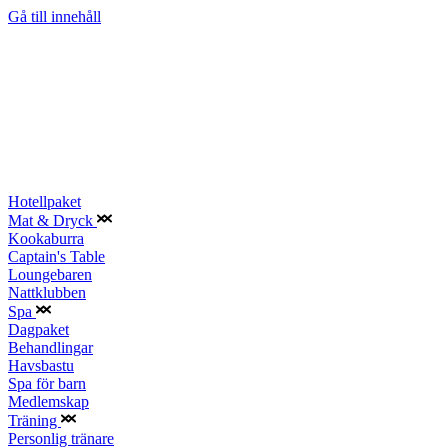
Gå till innehåll
Hotellpaket
Mat & Dryck
Kookaburra
Captain's Table
Loungebaren
Nattklubben
Spa
Dagpaket
Behandlingar
Havsbastu
Spa för barn
Medlemskap
Träning
Personlig tränare