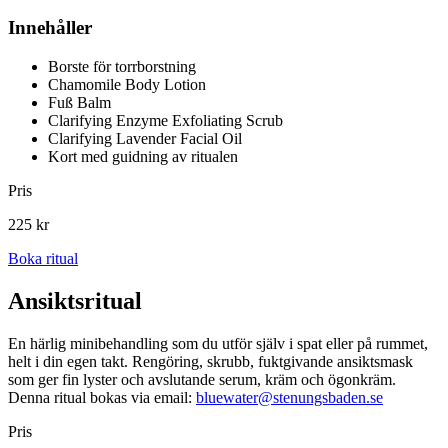
Innehåller
Borste för torrborstning
Chamomile Body Lotion
Fuß Balm
Clarifying Enzyme Exfoliating Scrub
Clarifying Lavender Facial Oil
Kort med guidning av ritualen
Pris
225 kr
Boka ritual
Ansikts­ritual
En härlig minibehandling som du utför själv i spat eller på rummet,
helt i din egen takt. Rengöring, skrubb, fuktgivande ansiktsmask
som ger fin lyster och avslutande serum, kräm och ögonkräm.
Denna ritual bokas via email:
bluewater@stenungsbaden.se
Pris