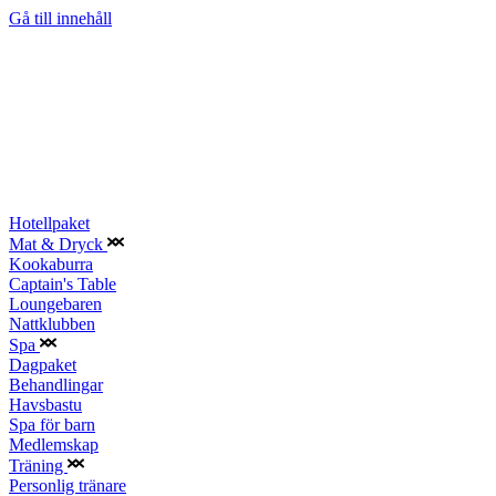
Gå till innehåll
Hotellpaket
Mat & Dryck
Kookaburra
Captain's Table
Loungebaren
Nattklubben
Spa
Dagpaket
Behandlingar
Havsbastu
Spa för barn
Medlemskap
Träning
Personlig tränare