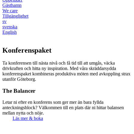
Gästhamn
We care
Tillgänglighet
sv
svenska
English
Konferens­paket
Ta konferensen till nästa nivå och få tid till att umgås, väcka
drivkraften och hitta ny inspiration. Med våra skräddarsydda
konferenspaket kombineras produktiva möten med avkoppling strax
utanför Göteborg.
The Balancer
Letar ni efter en konferens som ger mer än bara fyllda
anteckningsblock? Välkommen till en plats där ni hittar balansen
mellan nytta och nöje.
Läs mer & boka