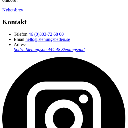
ombord!
Nyhetsbrev
Kontakt
Telefon
46 (0)303-72 68 00
Email
hello@stenungsbaden.se
Adress
Södra Stenungsön
444 48 Stenungsund