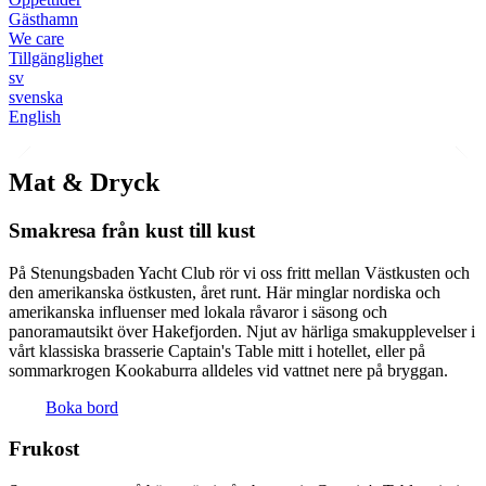
Gästhamn
We care
Tillgänglighet
sv
svenska
English
Mat & Dryck
Smakresa från kust till kust
På Stenungsbaden Yacht Club rör vi oss fritt mellan Västkusten och
den amerikanska östkusten, året runt. Här minglar nordiska och
amerikanska influenser med lokala råvaror i säsong och
panoramautsikt över Hakefjorden. Njut av härliga smakupplevelser i
vårt klassiska brasserie Captain's Table mitt i hotellet, eller på
sommarkrogen Kookaburra alldeles vid vattnet nere på bryggan.
Boka bord
Frukost