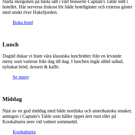
Starta morgonen på bästa sätt i vårt brasserie Captain's Table mitt i
hotellet. Här serveras frukost för både hotellgäster och externa gäster
med utsikt över Hakefjorden.
Boka bord
Lunch
Dagtid dukar vi fram våra klassiska lunchrätter från en levande
meny som varierar från dag till dag. I lunchen ingår alltid sallad,
nybakat bröd, dessert & kaffe.
Se meny
Middag
Njut av en god middag med både nordiska och amerikanska smaker,
antingen i Captain's Table som håller öppet året runt eller på
Kookaburra nere vid vattnet sommartid.
Kookaburra