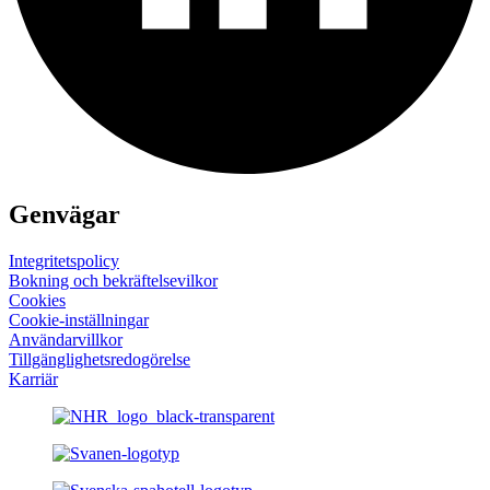
Genvägar
Integritetspolicy
Bokning och bekräftelsevilkor
Cookies
Cookie-inställningar
Användarvillkor
Tillgänglighets­redogörelse
Karriär