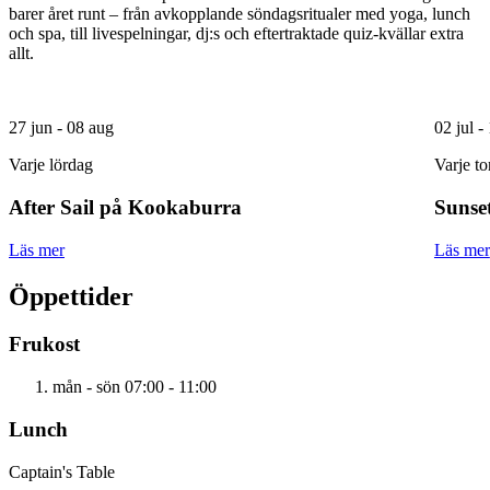
barer året runt – från avkopplande söndagsritualer med yoga, lunch
och spa, till livespelningar, dj:s och eftertraktade quiz-kvällar extra
allt.
27 jun - 08 aug
02 jul -
Varje lördag
Varje to
After Sail på Kookaburra
Sunse
Läs mer
Läs mer
Öppettider
Frukost
mån - sön
07:00 - 11:00
Lunch
Captain's Table