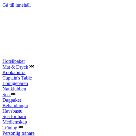
Gå till innehåll
Hotellpaket
Mat & Dryck
Kookaburra
Captain's Table
Loungebaren
Nattklubben
Spa
Dagpaket
Behandlingar
Havsbastu
Spa för barn
Medlemskap
Träning
Personlig tränare