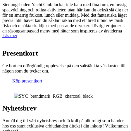
Stenungsbaden Yacht Club lockar inte bara med fina rum, en mysig
spaavdelning och roliga aktiviteter, utan här kan du också slå dig ner
för en smarrig frukost, lunch eller middag. Med det fantastiska läget
precis intill havet kan du såklart räkna med ett brett utbud av färsk
fisk och utsökta skaldjur med passande drycker. I övrigt erbjuder vi
en säsongsanpassad meny med rätter som inspireras av årstiderna
Läs mer
och som tillagas med stor kärlek för det klassiska mathantverket. Här
ligger inte fokus på att hela tiden försöka bräcka sig själva med
innovativa och komplicerade rätter, utan målet är istället att alltid
Presentkort
kunna erbjuda goda smaker rakt igenom.
Ge bort en oförglömlig upplevelse på den saltstänkta västkusten till
någon som du tycker om.
Köp presentkort
Nyhetsbrev
Anmäl dig till vårt nyhetsbrev och få koll på allt roligt som händer
hos oss samt exklusiva erbjudanden direkt i din inkorg! Välkommen