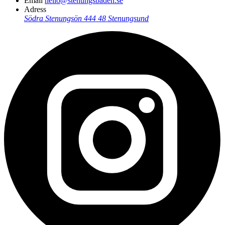
Email
hello@stenungsbaden.se
Adress
Södra Stenungsön
444 48 Stenungsund