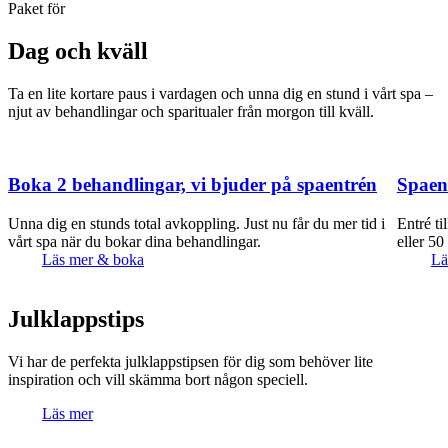
Paket för
Dag och kväll
Ta en lite kortare paus i vardagen och unna dig en stund i vårt spa –
njut av behandlingar och sparitualer från morgon till kväll.
Boka 2 behandlingar, vi bjuder på spaentrén
Spaen
Unna dig en stunds total avkoppling. Just nu får du mer tid i
Entré ti
vårt spa när du bokar dina behandlingar.
eller 50
Läs mer & boka
Lä
Julklapps­tips
Vi har de perfekta julklappstipsen för dig som behöver lite
inspiration och vill skämma bort någon speciell.
Läs mer