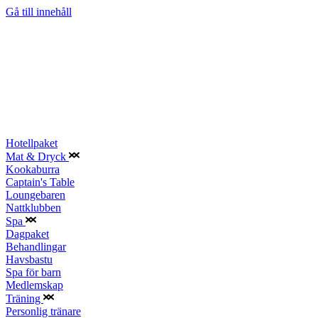
Gå till innehåll
Hotellpaket
Mat & Dryck
Kookaburra
Captain's Table
Loungebaren
Nattklubben
Spa
Dagpaket
Behandlingar
Havsbastu
Spa för barn
Medlemskap
Träning
Personlig tränare