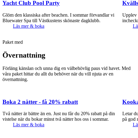
Yacht Club Pool Party
Kväll
Glöm den klassiska after beachen. I sommar förvandlar vi
Upplev 
Bluewater Spa till Västkustens skönaste dagklubb.
incheckn
Läs mer & boka
Lä
Paket med
Övernattning
Förläng känslan och unna dig en välbehövlig paus vid havet. Med
våra paket hittar du allt du behöver när du vill njuta av en
övernattning.
Boka 2 nätter - få 20% rabatt
Kooka
Två nätter är bättre än en. Just nu får du 20% rabatt på din
Letar du
vistelse när du bokar minst två nätter hos oss i sommar.
på god 
Läs mer & boka
Lä