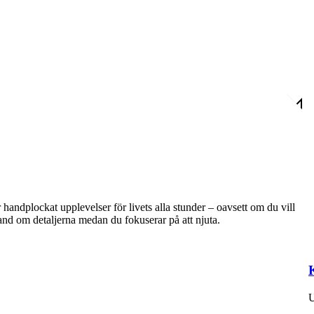
handplockat upplevelser för livets alla stunder – oavsett om du vill
hand om detaljerna medan du fokuserar på att njuta.
U