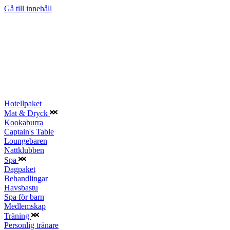
Gå till innehåll
Hotellpaket
Mat & Dryck
Kookaburra
Captain's Table
Loungebaren
Nattklubben
Spa
Dagpaket
Behandlingar
Havsbastu
Spa för barn
Medlemskap
Träning
Personlig tränare