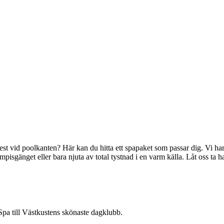
st vid poolkanten? Här kan du hitta ett spapaket som passar dig. Vi har 
pisgänget eller bara njuta av total tystnad i en varm källa. Låt oss ta 
pa till Västkustens skönaste dagklubb.