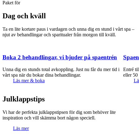
Paket för
Dag och kväll
Ta en lite kortare paus i vardagen och unna dig en stund i vårt spa –
njut av behandlingar och sparitualer från morgon till kväll.
Boka 2 behandlingar, vi bjuder på spaentrén
Spaen
Unna dig en stunds total avkoppling. Just nu får du mer tid i
Entré ti
vårt spa när du bokar dina behandlingar.
eller 50
Läs mer & boka
Lä
Julklapps­tips
Vi har de perfekta julklappstipsen för dig som behöver lite
inspiration och vill skämma bort någon speciell.
Läs mer