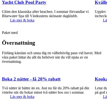
Yacht Club Pool Party
Kväll
Glöm den klassiska after beachen. I sommar förvandlar vi
Upplev 
Bluewater Spa till Västkustens skönaste dagklubb.
incheckn
Läs mer & boka
Lä
Paket med
Övernattning
Förläng känslan och unna dig en välbehövlig paus vid havet. Med
våra paket hittar du allt du behöver när du vill njuta av en
övernattning.
Boka 2 nätter - få 20% rabatt
Kooka
Två nätter är bättre än en. Just nu får du 20% rabatt på din
Letar du
vistelse när du bokar minst två nätter hos oss i sommar.
på god 
Läs mer & boka
Lä