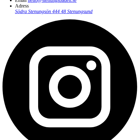
Email
hello@stenungsbaden.se
Adress
Södra Stenungsön
444 48 Stenungsund