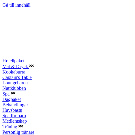
Gå till innehåll
Hotellpaket
Mat & Dryck
Kookaburra
Captain's Table
Loungebaren
Nattklubben
Spa
Dagpaket
Behandlingar
Havsbastu
Spa för barn
Medlemskap
Träning
Personlig tränare