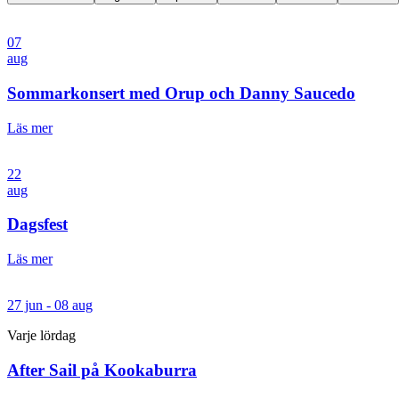
07
aug
Sommarkonsert med Orup och Danny Saucedo
Läs mer
22
aug
Dagsfest
Läs mer
27 jun - 08 aug
Varje lördag
After Sail på Kookaburra