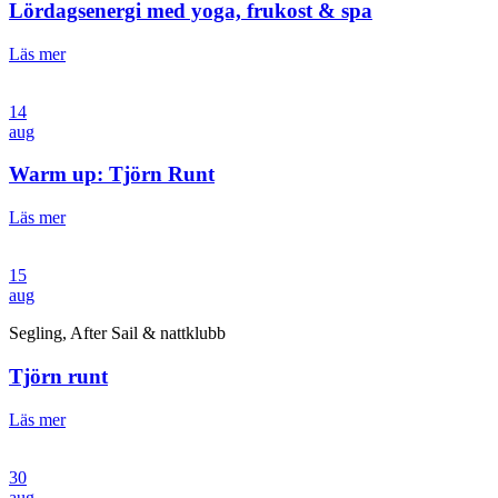
Lördagsenergi med yoga, frukost & spa
Läs mer
14
aug
Warm up: Tjörn Runt
Läs mer
15
aug
Segling, After Sail & nattklubb
Tjörn runt
Läs mer
30
aug