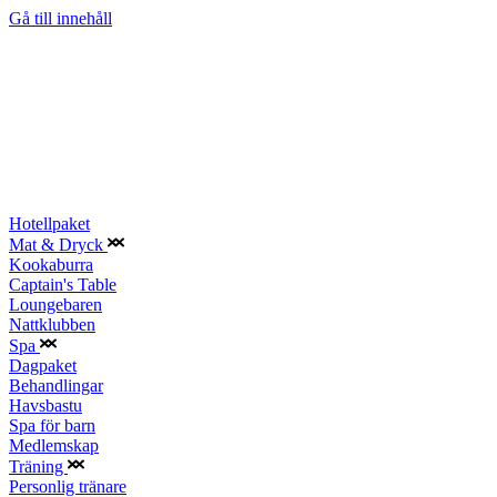
Gå till innehåll
Hotellpaket
Mat & Dryck
Kookaburra
Captain's Table
Loungebaren
Nattklubben
Spa
Dagpaket
Behandlingar
Havsbastu
Spa för barn
Medlemskap
Träning
Personlig tränare