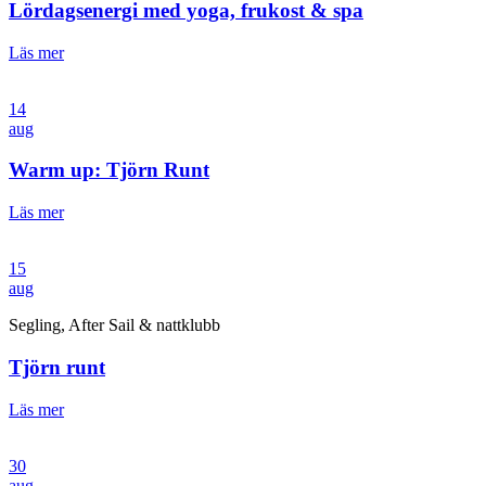
Lördagsenergi med yoga, frukost & spa
Läs mer
14
aug
Warm up: Tjörn Runt
Läs mer
15
aug
Segling, After Sail & nattklubb
Tjörn runt
Läs mer
30
aug