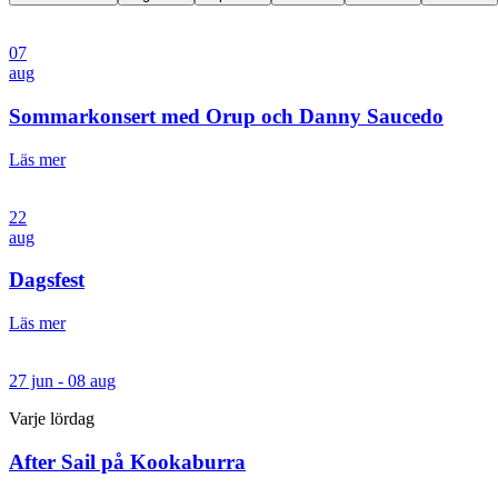
07
aug
Sommarkonsert med Orup och Danny Saucedo
Läs mer
22
aug
Dagsfest
Läs mer
27 jun - 08 aug
Varje lördag
After Sail på Kookaburra