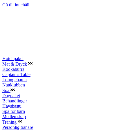
Gå till innehåll
Hotellpaket
Mat & Dryck
Kookaburra
Captain's Table
Loungebaren
Nattklubben
Spa
Dagpaket
Behandlingar
Havsbastu
Spa för barn
Medlemskap
Träning
Personlig tränare