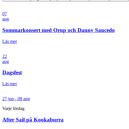
07
aug
Sommarkonsert med Orup och Danny Saucedo
Läs mer
22
aug
Dagsfest
Läs mer
27 jun - 08 aug
Varje lördag
After Sail på Kookaburra