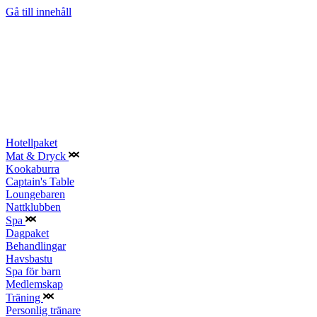
Gå till innehåll
Hotellpaket
Mat & Dryck
Kookaburra
Captain's Table
Loungebaren
Nattklubben
Spa
Dagpaket
Behandlingar
Havsbastu
Spa för barn
Medlemskap
Träning
Personlig tränare