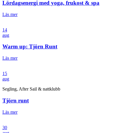
Lördagsenergi med yoga, frukost & spa
Läs mer
14
aug
Warm up: Tjörn Runt
Läs mer
15
aug
Segling, After Sail & nattklubb
Tjörn runt
Läs mer
30
aug